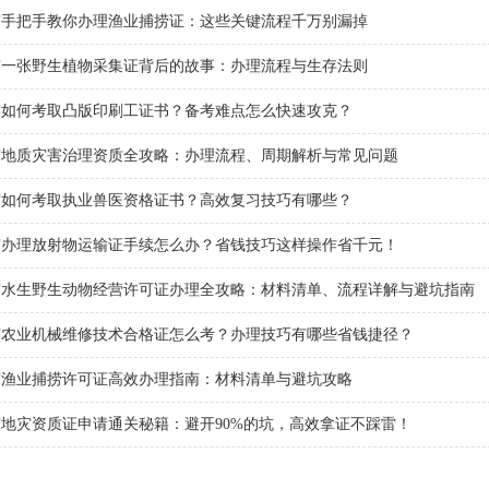
京手把手教你办理渔业捕捞证：这些关键流程千万别漏掉
京一张野生植物采集证背后的故事：办理流程与生存法则
京如何考取凸版印刷工证书？备考难点怎么快速攻克？
京地质灾害治理资质全攻略：办理流程、周期解析与常见问题
京如何考取执业兽医资格证书？高效复习技巧有哪些？
京办理放射物运输证手续怎么办？省钱技巧这样操作省千元！
京水生野生动物经营许可证办理全攻略：材料清单、流程详解与避坑指南
京农业机械维修技术合格证怎么考？办理技巧有哪些省钱捷径？
京渔业捕捞许可证高效办理指南：材料清单与避坑攻略
地灾资质证申请通关秘籍：避开90%的坑，高效拿证不踩雷！