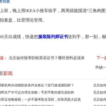
考锦囊
上班，晚上用IKEA小推车练手，两周就能摸清“三角构图
拍复盘，比背理论管用。
45天出成绩，快递把
服装陈列师证书
送到手，那一刻，
篇：
北京如何报考职称英语证书？哪些资料必须准
下一
件缺
新
新闻
哪家机构办动物防疫条件合格证？技巧速成避陷阱？
北京如
饲料生产许可证办理全攻略：手把手教你避坑选机构
北京如
兽医证攻略秘籍：一步不漏考取全流程，挂靠风险大起底
北京如