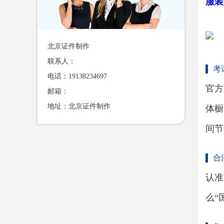
服装
北京证件制作
联系人：
考
电话：19138234697
官方
邮箱：
地址：北京证件制作
体橱
间节
合
认准
么“