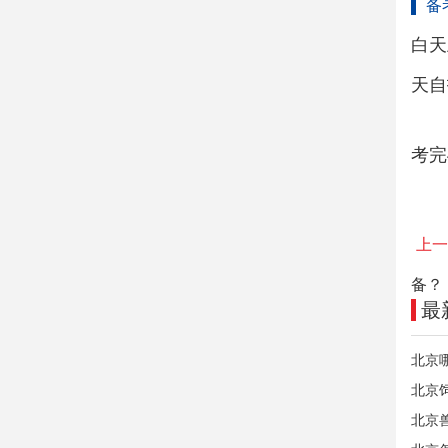
备
白天
天自
考完
上一
备？
最
北京
北京
北京