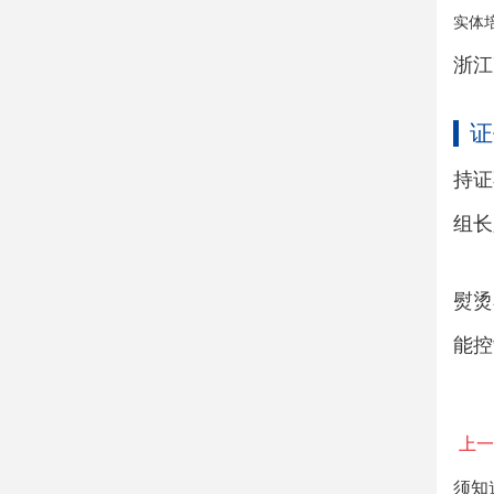
实体
浙江
证
持证
组长
熨烫
能控
上一
须知